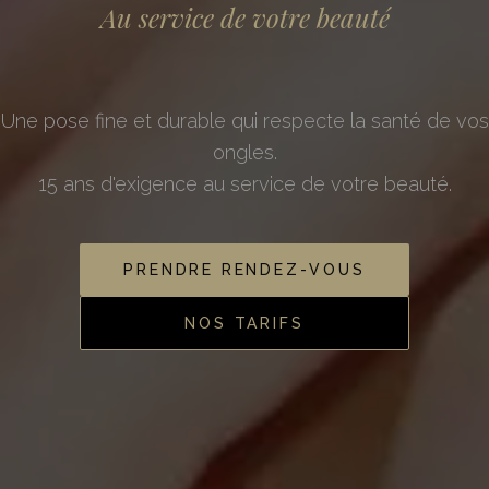
Au service de votre beauté
La finesse du geste
Une pose fine et durable qui respecte la santé de vos
Une pose d'une finesse absolue pour une tenue
ongles.
irréprochable de 4 semaines.
15 ans d'exigence au service de votre beauté.
Le respect total de la santé de vos ongles naturels.
PRENDRE RENDEZ-VOUS
PRENDRE RENDEZ-VOUS
NOS TARIFS
NOS TARIFS